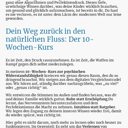
ganz ohne Algorithmen und Perfektionsdruck. Dieses tiefe,
urwüchsige Wissen darüber, was deine Kinder wirklich brauchen,
um gesund und glücklich aufzuwachsen, ist bereits in dir. Du hast
es nie verloren, es ist unter dem Lärm der modernen Welt nur leise
geworden.
Dein Weg zurück in den
natürlichen Fluss: Der 10-
Wochen-Kurs
Es ist Zeit, den Druck rauszunehmen. Es ist Zeit, die Waffen im
Kampf gegen dich selbst niederzulegen.
In meinem
10-Wochen-Kurs zur psychischen
Widerstandsfähigkeit
kreieren wir genau diesen Raum, den du so
dringend brauchst. Wir steigen aus dem digitalen Vergleichsstrudel
aus. Wir hören auf, ständig darüber nachzugrübeln, was „zu viel“
oder „genau richtig“ ist.
Wir entwirren die Stimmen im Außen und finden heraus, was
dir
und deiner Familie wirklich guttut.
Ruhe statt Erschöpfung
.Du
lernst, das Nervensystem herunterzufahren und dem
Perfektionismus die Macht zu nehmen.
Intuition statt Ratgeber
.
Wir legen den Zugang zu deinem inneren Wissen wieder frei, damit
du wieder spürst, was richtig ist.
Hier geht es nicht darum, noch mehr zu lernen oder noch besser zu
funktionieren. Im Gegenteil: Es geht um das
Verlernen
von