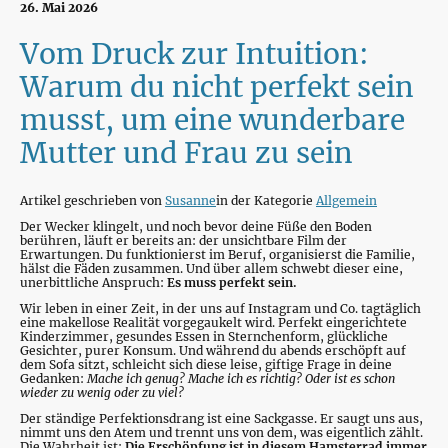
26. Mai 2026
Vom Druck zur Intuition:
Warum du nicht perfekt sein
musst, um eine wunderbare
Mutter und Frau zu sein
Artikel geschrieben von
Susanne
in der Kategorie
Allgemein
Der Wecker klingelt, und noch bevor deine Füße den Boden
berühren, läuft er bereits an: der unsichtbare Film der
Erwartungen. Du funktionierst im Beruf, organisierst die Familie,
hälst die Fäden zusammen. Und über allem schwebt dieser eine,
unerbittliche Anspruch:
Es muss perfekt sein.
Wir leben in einer Zeit, in der uns auf Instagram und Co. tagtäglich
eine makellose Realität vorgegaukelt wird. Perfekt eingerichtete
Kinderzimmer, gesundes Essen in Sternchenform, glückliche
Gesichter, purer Konsum. Und während du abends erschöpft auf
dem Sofa sitzt, schleicht sich diese leise, giftige Frage in deine
Gedanken:
Mache ich genug? Mache ich es richtig? Oder ist es schon
wieder zu wenig oder zu viel?
Der ständige Perfektionsdrang ist eine Sackgasse. Er saugt uns aus,
nimmt uns den Atem und trennt uns von dem, was eigentlich zählt.
Die Wahrheit ist:
Die Erschöpfung ist in diesem Hamsterrad immer