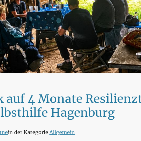
k auf 4 Monate Resilienz
lbsthilfe Hagenburg
nne
in der Kategorie
Allgemein