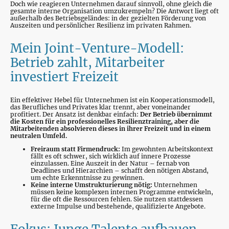
Doch wie reagieren Unternehmen darauf sinnvoll, ohne gleich die
gesamte interne Organisation umzukrempeln? Die Antwort liegt oft
außerhalb des Betriebsgeländes: in der gezielten Förderung von
Auszeiten und persönlicher Resilienz im privaten Rahmen.
Mein Joint-Venture-Modell:
Betrieb zahlt, Mitarbeiter
investiert Freizeit
Ein effektiver Hebel für Unternehmen ist ein Kooperationsmodell,
das Berufliches und Privates klar trennt, aber voneinander
profitiert. Der Ansatz ist denkbar einfach:
Der Betrieb übernimmt
die Kosten für ein professionelles Resilienztraining, aber die
Mitarbeitenden absolvieren dieses in ihrer Freizeit und in einem
neutralen Umfeld.
Freiraum statt Firmendruck:
Im gewohnten Arbeitskontext
fällt es oft schwer, sich wirklich auf innere Prozesse
einzulassen. Eine Auszeit in der Natur – fernab von
Deadlines und Hierarchien – schafft den nötigen Abstand,
um echte Erkenntnisse zu gewinnen.
Keine interne Umstrukturierung nötig:
Unternehmen
müssen keine komplexen internen Programme entwickeln,
für die oft die Ressourcen fehlen. Sie nutzen stattdessen
externe Impulse und bestehende, qualifizierte Angebote.